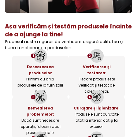
Așa verificăm și testăm produsele înainte
de a ajunge la tine!
Procesul nostru riguros de verificare asigură calitatea și
buna funcționare a produselor:
1
2
Descarcarea
Verificarea și
produselor
testarea:
Primim cu grijă
Fiecare produs este
produsele de la furnizorii
verificat și testat de
noștri.
colegii noștri.
3
4
Remedierea
Curățare și igienizare:
problemelor:
Produsele sunt curățate
Dacă sunt necesare
atât la interior, cât și la
reparații, folosim doar
exterior.
piese originale.