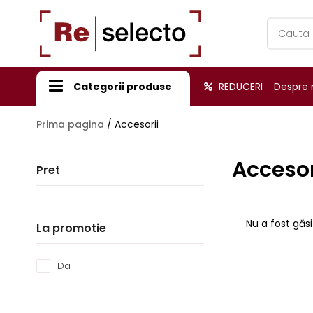
Products
search
Categorii produse
REDUCERI
Despre 
Prima pagina
/
Accesorii
Accesor
Pret
Nu a fost găsi
La promotie
Da