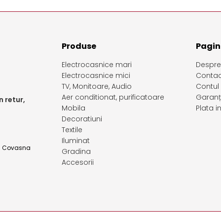
Produse
Pagini
Electrocasnice mari
Despre
Electrocasnice mici
Contac
TV, Monitoare, Audio
Contul
Aer conditionat, purificatoare
Garanț
 retur,
Mobila
Plata 
Decoratiuni
Textile
Iluminat
d. Covasna
Gradina
Accesorii