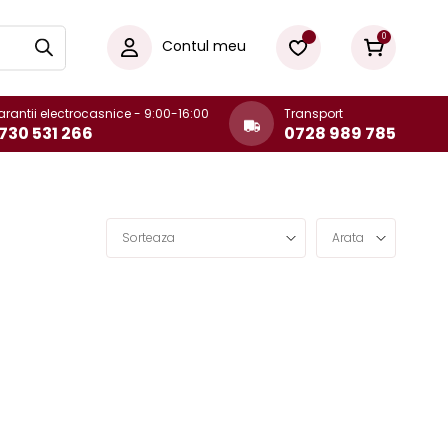
0
Contul meu
rantii electrocasnice - 9:00-16:00
Transport
730 531 266
0728 989 785
Sorteaza
Arata