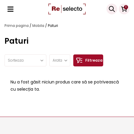
Products
0
search
Prima pagina
/
Mobila
/
Paturi
Paturi
Sorteaza
Arata
Filtreaza
Nu a fost găsit niciun produs care să se potrivească
cu selecția ta.