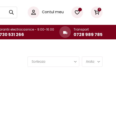
0
Contul meu
rantii electrocasnice - 9:00-16:00
Transport
730 531 266
0728 989 785
Sorteaza
Arata