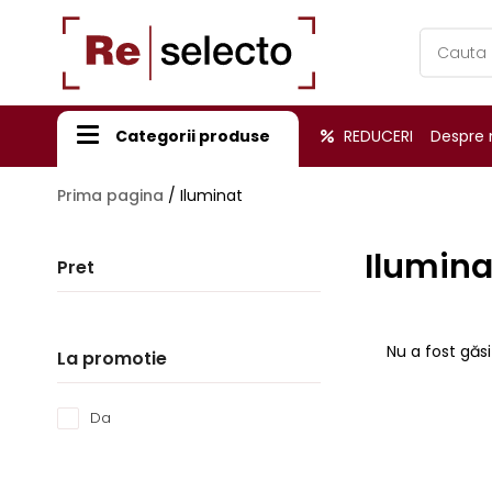
Products
search
Categorii produse
REDUCERI
Despre 
Prima pagina
/
Iluminat
Ilumina
Pret
Nu a fost găsi
La promotie
Da