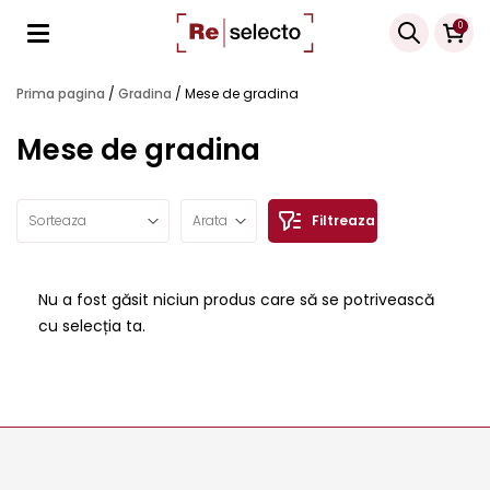
Products
0
search
Prima pagina
/
Gradina
/
Mese de gradina
Mese de gradina
Sorteaza
Arata
Filtreaza
Nu a fost găsit niciun produs care să se potrivească
cu selecția ta.