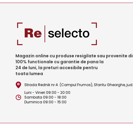
Magazin online cu produse resigilate sau provenite din
100% functionale cu garantie de pana la
24 de luni, la preturi accesibile pentru
toata lumea
Strada Rednik nr.4. (Campul Frumos), Sfantu Gheorghe, ju
Luni - Vineri 09:00 - 20:00
Sambata 09:00 - 18:00
Duminica 09:00 - 15:00