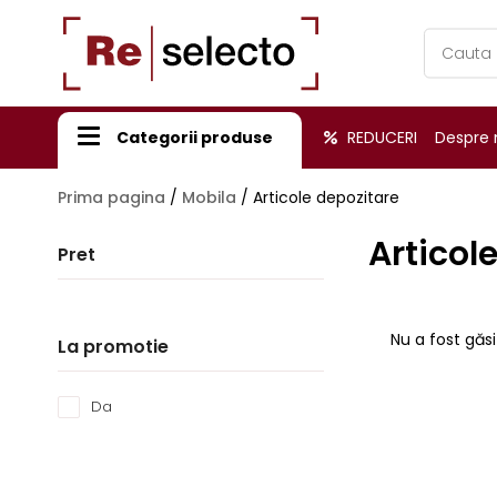
Products
search
Categorii produse
REDUCERI
Despre 
Prima pagina
/
Mobila
/
Articole depozitare
Articol
Pret
Nu a fost găsi
La promotie
Da