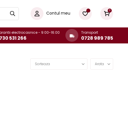
0
Contul meu
rantii electrocasnice - 9:00-16:00
Transport
730 531 266
0728 989 785
Sorteaza
Arata