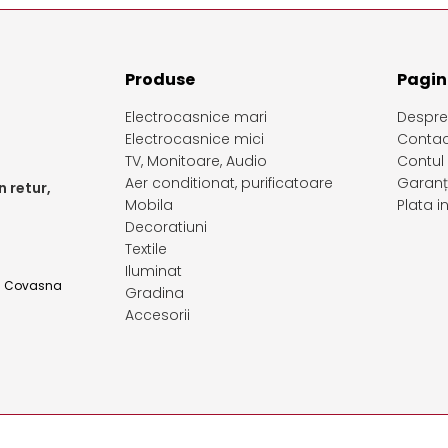
Produse
Pagini
Electrocasnice mari
Despre
Electrocasnice mici
Contac
TV, Monitoare, Audio
Contul
Aer conditionat, purificatoare
Garanț
 retur,
Mobila
Plata 
Decoratiuni
Textile
Iluminat
d. Covasna
Gradina
Accesorii