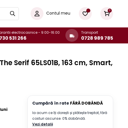
0
Contul meu
rantii electrocasnice - 9:00-16:00
Transport
730 531 266
0728 989 785
he Serif 65LS01B, 163 cm, Smart,
Cumpără în rate
FĂRĂ DOBÂNDĂ
 luni
Ia acum ce îți dorești și plătește treptat, fără
costuri ascunse. 0% dobândă.
Vezi detalii