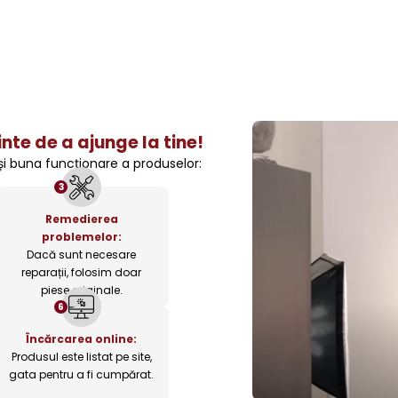
nte de a ajunge la tine!
 și buna funcționare a produselor:
3
Remedierea
problemelor:
Dacă sunt necesare
reparații, folosim doar
piese originale.
6
Încărcarea online:
Produsul este listat pe site,
gata pentru a fi cumpărat.