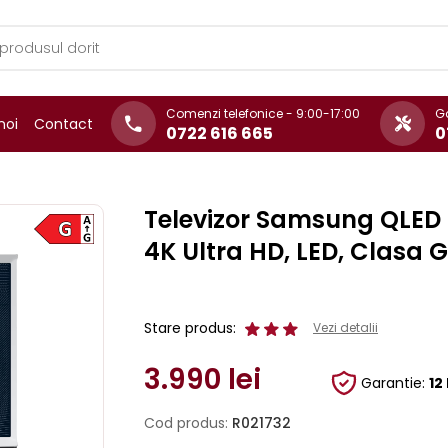
Comenzi telefonice - 9:00-17:00
Ga
noi
Contact
0722 616 665
0
Televizor Samsung QLED T
4K Ultra HD, LED, Clasa G
Stare produs:
Vezi detalii
3.990
lei
Garantie:
12
Cod produs:
R021732