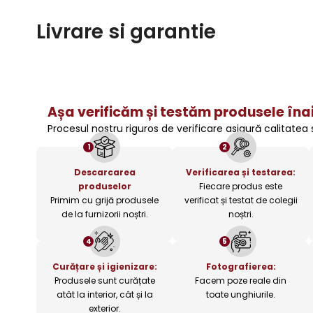
Livrare si garantie
Așa verificăm și testăm produsele înai
Procesul nostru riguros de verificare asigură calitatea
1
2
Descarcarea
Verificarea și testarea:
produselor
Fiecare produs este
Primim cu grijă produsele
verificat și testat de colegii
de la furnizorii noștri.
noștri.
4
5
Curățare și igienizare:
Fotografierea:
Produsele sunt curățate
Facem poze reale din
atât la interior, cât și la
toate unghiurile.
exterior.