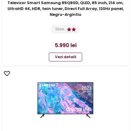
Televizor Smart Samsung 85Q80D, QLED, 85 inch, 214 cm,
UltraHD 4K, HDR, twin tuner, Direct Full Array, 120Hz panel,
Negru-Argintiu
Stare:
5.990
lei
Vezi detalii