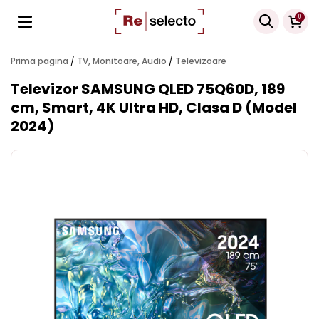
Products
0
search
Prima pagina
/
TV, Monitoare, Audio
/
Televizoare
Televizor SAMSUNG QLED 75Q60D, 189
cm, Smart, 4K Ultra HD, Clasa D (Model
2024)