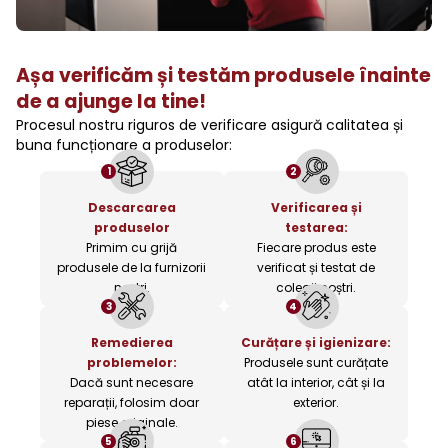
Așa verificăm și testăm produsele înainte
de a ajunge la tine!
Procesul nostru riguros de verificare asigură calitatea și
buna funcționare a produselor:
1
2
Descarcarea
Verificarea și
produselor
testarea:
Primim cu grijă
Fiecare produs este
produsele de la furnizorii
verificat și testat de
noștri.
colegii noștri.
3
4
Remedierea
Curățare și igienizare:
problemelor:
Produsele sunt curățate
Dacă sunt necesare
atât la interior, cât și la
reparații, folosim doar
exterior.
piese originale.
5
6