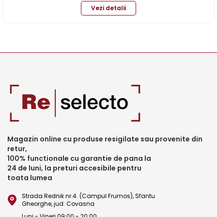
Vezi detalii
Magazin online cu produse resigilate sau provenite din
retur,
100% functionale cu garantie de pana la
24 de luni, la preturi accesibile pentru
toata lumea
Strada Rednik nr.4. (Campul Frumos), Sfantu
Gheorghe, jud. Covasna
Luni - Vineri 09:00 - 20:00