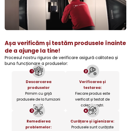
Așa verificăm și testăm produsele înainte
de a ajunge la tine!
Procesul nostru riguros de verificare asigură calitatea și
buna funcționare a produselor:
1
2
Descarcarea
Verificarea și
produselor
testarea:
Primim cu grijă
Fiecare produs este
produsele de la furnizorii
verificat și testat de
noștri.
colegii noștri.
3
4
Remedierea
Curățare și igienizare:
problemelor:
Produsele sunt curățate