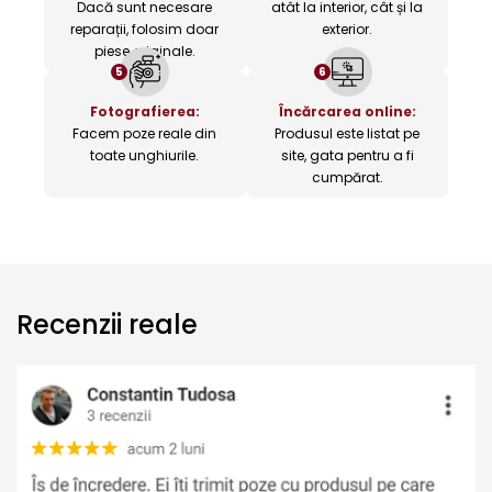
Dacă sunt necesare
atât la interior, cât și la
reparații, folosim doar
exterior.
piese originale.
5
6
Fotografierea:
Încărcarea online:
Facem poze reale din
Produsul este listat pe
toate unghiurile.
site, gata pentru a fi
cumpărat.
Recenzii reale