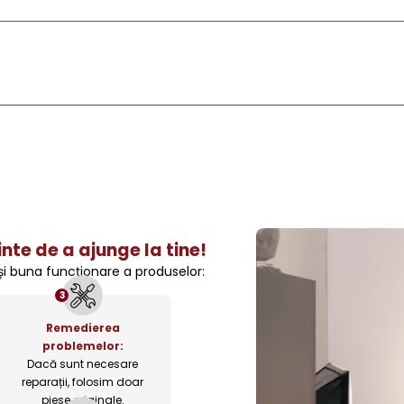
nte de a ajunge la tine!
 și buna funcționare a produselor:
3
Remedierea
problemelor:
Dacă sunt necesare
reparații, folosim doar
piese originale.