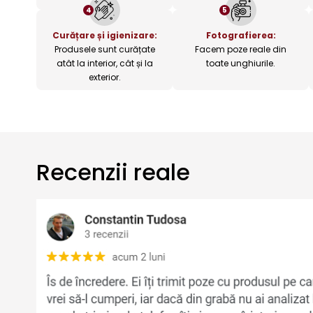
4
5
Curățare și igienizare:
Fotografierea:
Produsele sunt curățate
Facem poze reale din
atât la interior, cât și la
toate unghiurile.
exterior.
Recenzii reale