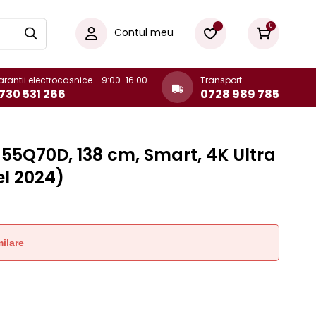
0
Contul meu
rantii electrocasnice - 9:00-16:00
Transport
730 531 266
0728 989 785
55Q70D, 138 cm, Smart, 4K Ultra
el 2024)
ilare