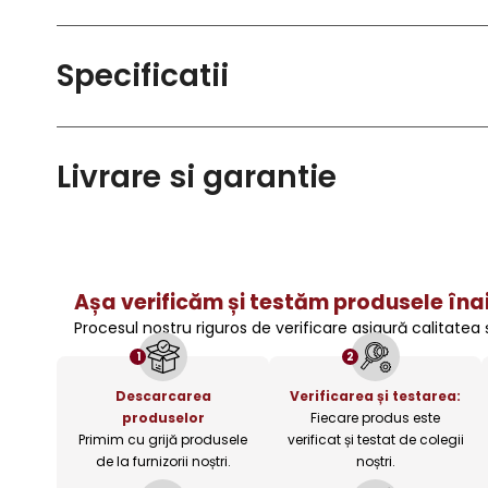
Specificatii
Livrare si garantie
Așa verificăm și testăm produsele înai
Procesul nostru riguros de verificare asigură calitatea
1
2
Descarcarea
Verificarea și testarea:
produselor
Fiecare produs este
Primim cu grijă produsele
verificat și testat de colegii
de la furnizorii noștri.
noștri.