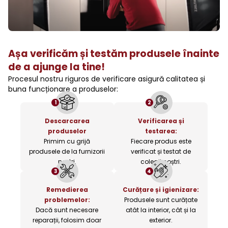
Așa verificăm și testăm produsele înainte
de a ajunge la tine!
Procesul nostru riguros de verificare asigură calitatea și
buna funcționare a produselor:
1
2
Descarcarea
Verificarea și
produselor
testarea:
Primim cu grijă
Fiecare produs este
produsele de la furnizorii
verificat și testat de
noștri.
colegii noștri.
3
4
Remedierea
Curățare și igienizare:
problemelor:
Produsele sunt curățate
Dacă sunt necesare
atât la interior, cât și la
reparații, folosim doar
exterior.