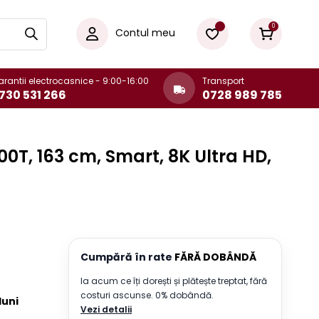
0
Contul meu
rantii electrocasnice - 9:00-16:00
Transport
730 531 266
0728 989 785
0T, 163 cm, Smart, 8K Ultra HD,
Cumpără în rate
FĂRĂ DOBÂNDĂ
Ia acum ce îți dorești și plătește treptat, fără
costuri ascunse. 0% dobândă.
 luni
Vezi detalii