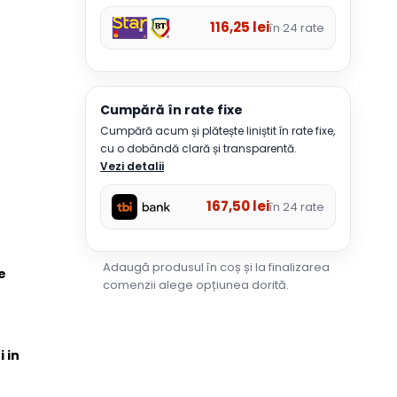
116,25
lei
în 24 rate
Cumpără în rate fixe
Cumpără acum și plătește liniștit în rate fixe,
cu o dobândă clară și transparentă.
Vezi detalii
167,50
lei
în 24 rate
Adaugă produsul în coș și la finalizarea
e
comenzii alege opțiunea dorită.
i in