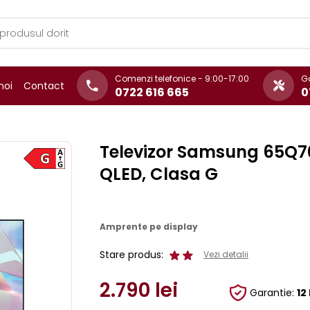
Comenzi telefonice - 9:00-17:00
Ga
noi
Contact
0722 616 665
0
Televizor Samsung 65Q70
QLED, Clasa G
Amprente pe display
Stare produs:
Vezi detalii
2.790
lei
Garantie:
12