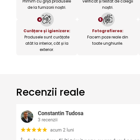
Primim cu grijă produsele
verificat și testat de colegii
de la furnizorii noștri.
noștri.
4
5
Curățare și igienizare:
Fotografierea:
Produsele sunt curățate
Facem poze reale din
atât la interior, cât și la
toate unghiurile.
exterior.
Recenzii reale