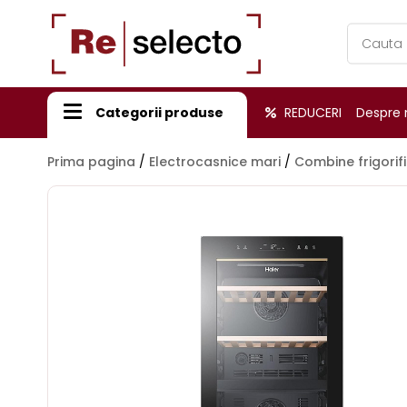
Products
search
Categorii produse
REDUCERI
Despre 
Prima pagina
/
Electrocasnice mari
/
Combine frigorif