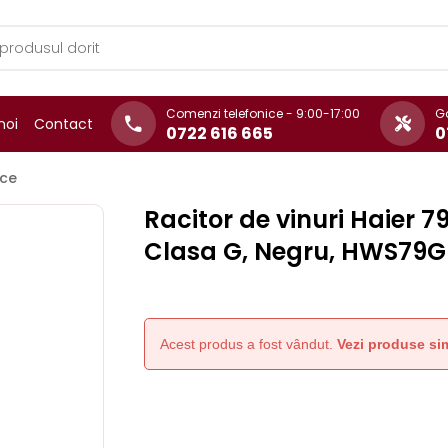
Comenzi telefonice - 9:00-17:00
Ga
noi
Contact
0722 616 665
0
ice
Racitor de vinuri Haier 79
Clasa G, Negru, HWS79
Acest produs a fost vândut.
Vezi produse sim