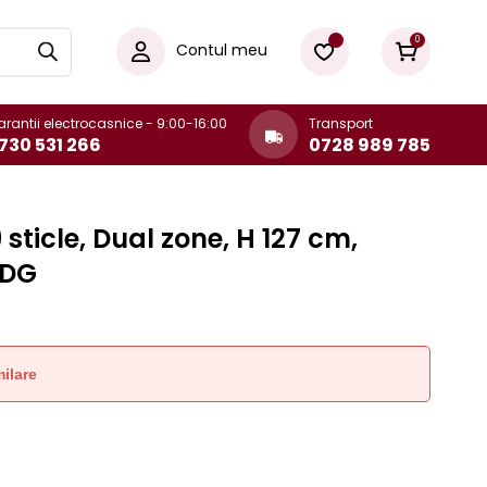
0
Contul meu
rantii electrocasnice - 9:00-16:00
Transport
730 531 266
0728 989 785
 sticle, Dual zone, H 127 cm,
GDG
ilare