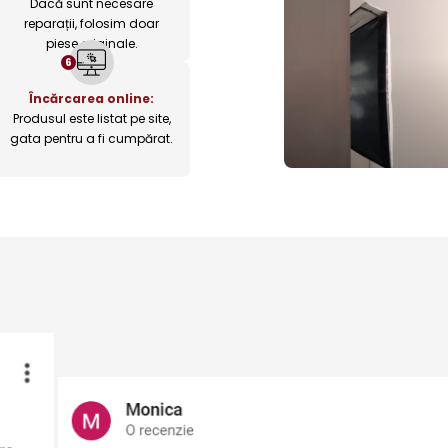
Dacă sunt necesare
reparații, folosim doar
piese originale.
6
Încărcarea online:
Produsul este listat pe site,
gata pentru a fi cumpărat.