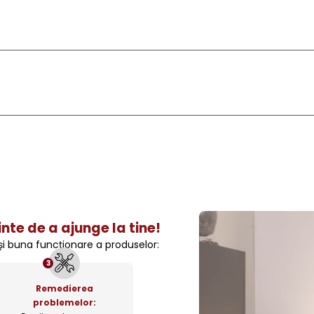
nte de a ajunge la tine!
 și buna funcționare a produselor:
3
Remedierea
problemelor: