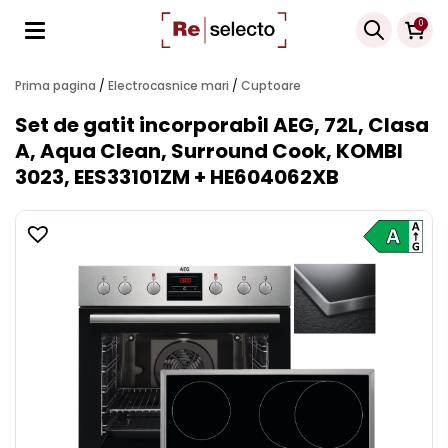
Products
0
search
Prima pagina
/
Electrocasnice mari
/
Cuptoare
Set de gatit incorporabil AEG, 72L, Clasa
A, Aqua Clean, Surround Cook, KOMBI
3023, EES33101ZM + HE604062XB