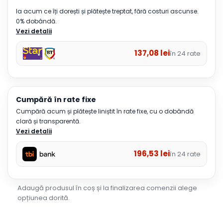
Ia acum ce îți dorești și plătește treptat, fără costuri ascunse.
0% dobândă.
Vezi detalii
137,08
lei
în 24 rate
Cumpără în rate fixe
Cumpără acum și plătește liniștit în rate fixe, cu o dobândă
clară și transparentă.
Vezi detalii
196,53
lei
în 24 rate
Adaugă produsul în coș și la finalizarea comenzii alege
opțiunea dorită.