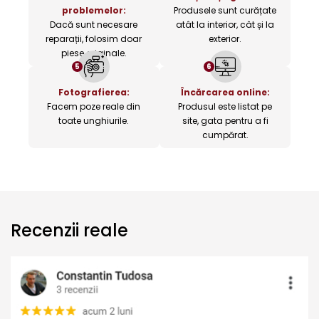
problemelor:
Produsele sunt curățate
Dacă sunt necesare
atât la interior, cât și la
reparații, folosim doar
exterior.
piese originale.
5
6
Fotografierea:
Încărcarea online:
Facem poze reale din
Produsul este listat pe
toate unghiurile.
site, gata pentru a fi
cumpărat.
Recenzii reale