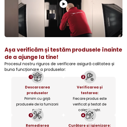
Așa verificăm și testăm produsele înainte
de a ajunge la tine!
Procesul nostru riguros de verificare asigură calitatea și
buna funcționare a produselor:
1
2
Descarcarea
Verificarea și
produselor
testarea:
Primim cu grijă
Fiecare produs este
produsele de la furnizorii
verificat și testat de
noștri.
colegii noștri.
3
4
Remedierea
Curățare și igienizare: