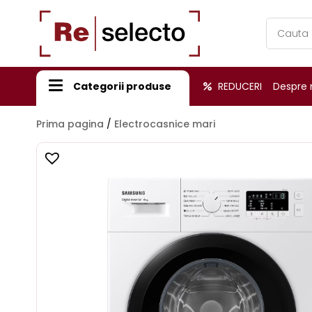
Products
search
Categorii produse
REDUCERI
Despre 
Prima pagina
/
Electrocasnice mari