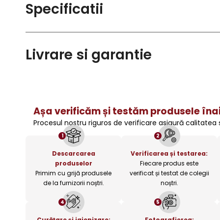
Specificatii
Livrare si garantie
Așa verificăm și testăm produsele înai
Procesul nostru riguros de verificare asigură calitatea
1
2
Descarcarea
Verificarea și testarea:
produselor
Fiecare produs este
Primim cu grijă produsele
verificat și testat de colegii
de la furnizorii noștri.
noștri.
4
5
Curățare și igienizare:
Fotografierea: