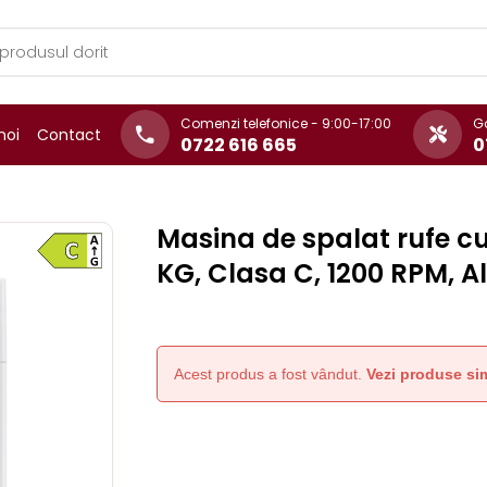
Comenzi telefonice - 9:00-17:00
Ga
noi
Contact
0722 616 665
0
Masina de spalat rufe c
KG, Clasa C, 1200 RPM, 
Acest produs a fost vândut.
Vezi produse sim