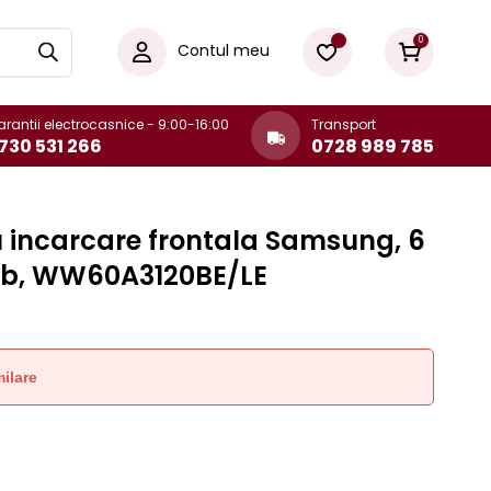
0
Contul meu
rantii electrocasnice - 9:00-16:00
Transport
730 531 266
0728 989 785
u incarcare frontala Samsung, 6
Alb, WW60A3120BE/LE
ilare