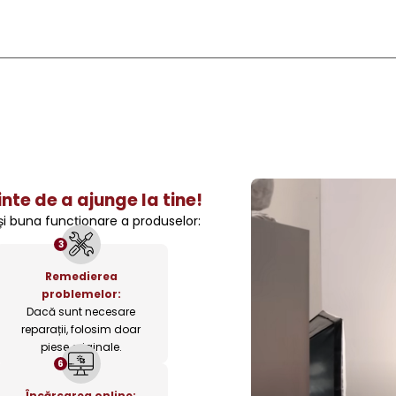
nte de a ajunge la tine!
 și buna funcționare a produselor:
3
Remedierea
problemelor:
Dacă sunt necesare
reparații, folosim doar
piese originale.
6
Încărcarea online: