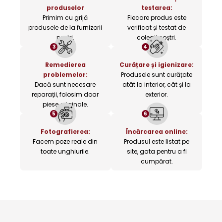
produselor
testarea:
Primim cu grijă
Fiecare produs este
produsele de la furnizorii
verificat și testat de
noștri.
colegii noștri.
3
4
Remedierea
Curățare și igienizare:
problemelor:
Produsele sunt curățate
Dacă sunt necesare
atât la interior, cât și la
reparații, folosim doar
exterior.
piese originale.
5
6
Fotografierea:
Încărcarea online:
Facem poze reale din
Produsul este listat pe
toate unghiurile.
site, gata pentru a fi
cumpărat.