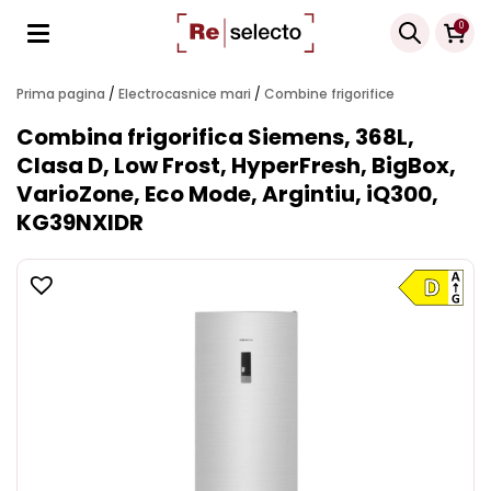
Products
0
search
Prima pagina
/
Electrocasnice mari
/
Combine frigorifice
Combina frigorifica Siemens, 368L,
Clasa D, Low Frost, HyperFresh, BigBox,
VarioZone, Eco Mode, Argintiu, iQ300,
KG39NXIDR