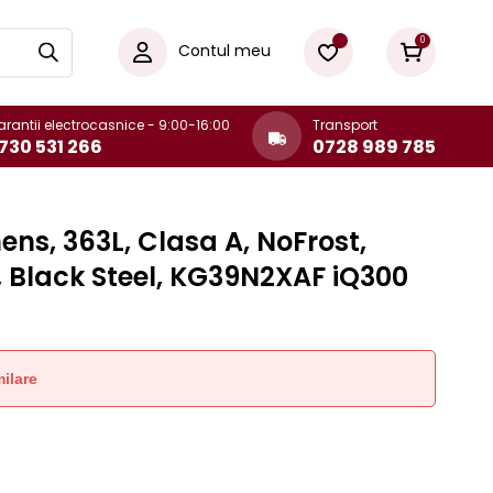
0
Contul meu
rantii electrocasnice - 9:00-16:00
Transport
730 531 266
0728 989 785
ens, 363L, Clasa A, NoFrost,
, Black Steel, KG39N2XAF iQ300
ilare