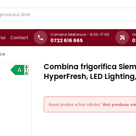
Comenzi telefonice - 9:00-17:00
Ga
noi
Contact
0722 616 665
0
ice
Combina frigorifica Siem
HyperFresh, LED Lighting
Acest produs a fost vândut.
Vezi produse sim