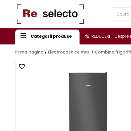
Products
search
Categorii produse
REDUCERI
Despre 
Prima pagina
/
Electrocasnice mari
/
Combine frigorif