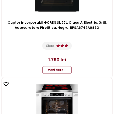
Cuptor incorporabil GORENJE, 77L, Clasa A, Electric, Grill,
Autocuratare Pirolitica, Negru, BPSA6747A08BG
Stare:
1.790
lei
Vezi detalii