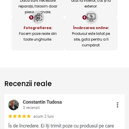
Dacă sunt necesare
atât la interior, cât și la
reparații, folosim doar
exterior.
piese originale.
5
6
Fotografierea:
Încărcarea online:
Facem poze reale din
Produsul este listat pe
toate unghiurile.
site, gata pentru a fi
cumpărat.
Recenzii reale