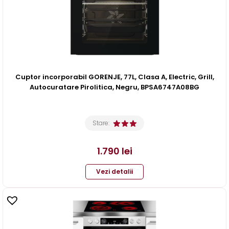
Cuptor incorporabil GORENJE, 77L, Clasa A, Electric, Grill,
Autocuratare Pirolitica, Negru, BPSA6747A08BG
Stare:
1.790
lei
Vezi detalii