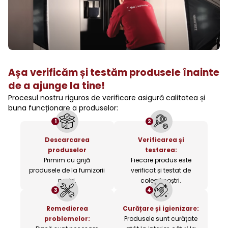
Așa verificăm și testăm produsele înainte
de a ajunge la tine!
Procesul nostru riguros de verificare asigură calitatea și
buna funcționare a produselor:
1
2
Descarcarea
Verificarea și
produselor
testarea:
Primim cu grijă
Fiecare produs este
produsele de la furnizorii
verificat și testat de
noștri.
colegii noștri.
3
4
Remedierea
Curățare și igienizare:
problemelor:
Produsele sunt curățate