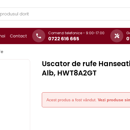
Comenzi telefonice - 9:00-17:00
Ga
noi
Contact
0722 616 665
0
fe
Uscator de rufe Hanseati
Alb, HWT8A2GT
Acest produs a fost vândut.
Vezi produse sim