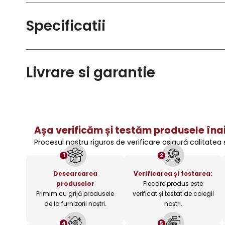
Specificatii
Livrare si garantie
Așa verificăm și testăm produsele înai
Procesul nostru riguros de verificare asigură calitatea
1
2
Descarcarea
Verificarea și testarea:
produselor
Fiecare produs este
Primim cu grijă produsele
verificat și testat de colegii
de la furnizorii noștri.
noștri.
4
5