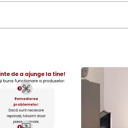
nte de a ajunge la tine!
 și buna funcționare a produselor:
3
Remedierea
problemelor:
Dacă sunt necesare
reparații, folosim doar
piese originale.
6