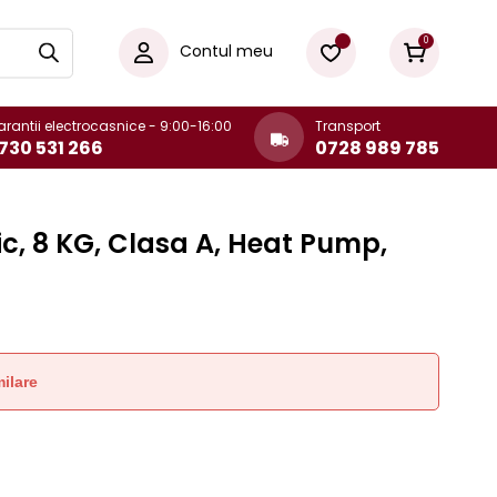
0
Contul meu
rantii electrocasnice - 9:00-16:00
Transport
730 531 266
0728 989 785
c, 8 KG, Clasa A, Heat Pump,
ilare