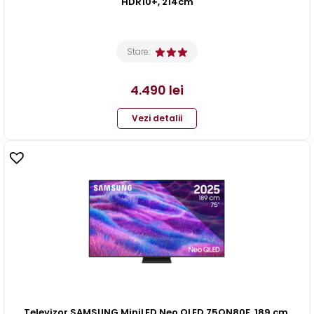
HDR10+, 214cm
Stare:
4.490
lei
Vezi detalii
Televizor SAMSUNG MiniLED Neo QLED 75QN80F, 189 cm,