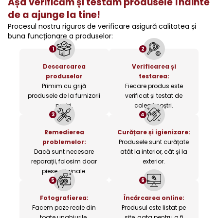
Așa verificăm și testăm produsele înainte
de a ajunge la tine!
Procesul nostru riguros de verificare asigură calitatea și
buna funcționare a produselor:
1
2
Descarcarea
Verificarea și
produselor
testarea:
Primim cu grijă
Fiecare produs este
produsele de la furnizorii
verificat și testat de
noștri.
colegii noștri.
3
4
Remedierea
Curățare și igienizare:
problemelor:
Produsele sunt curățate
Dacă sunt necesare
atât la interior, cât și la
reparații, folosim doar
exterior.
piese originale.
5
6
Fotografierea:
Încărcarea online:
Facem poze reale din
Produsul este listat pe
toate unghiurile.
site, gata pentru a fi