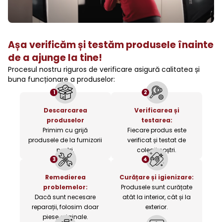
Așa verificăm și testăm produsele înainte
de a ajunge la tine!
Procesul nostru riguros de verificare asigură calitatea și
buna funcționare a produselor:
1
2
Descarcarea
Verificarea și
produselor
testarea:
Primim cu grijă
Fiecare produs este
produsele de la furnizorii
verificat și testat de
noștri.
colegii noștri.
3
4
Remedierea
Curățare și igienizare:
problemelor:
Produsele sunt curățate
Dacă sunt necesare
atât la interior, cât și la
reparații, folosim doar
exterior.
piese originale.