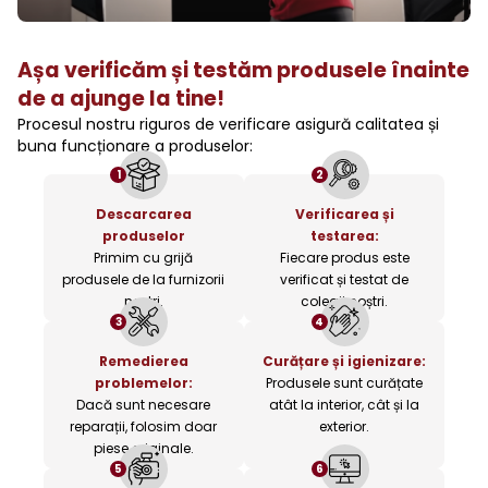
Așa verificăm și testăm produsele înainte
de a ajunge la tine!
Procesul nostru riguros de verificare asigură calitatea și
buna funcționare a produselor:
1
2
Descarcarea
Verificarea și
produselor
testarea:
Primim cu grijă
Fiecare produs este
produsele de la furnizorii
verificat și testat de
noștri.
colegii noștri.
3
4
Remedierea
Curățare și igienizare:
problemelor:
Produsele sunt curățate
Dacă sunt necesare
atât la interior, cât și la
reparații, folosim doar
exterior.
piese originale.
5
6