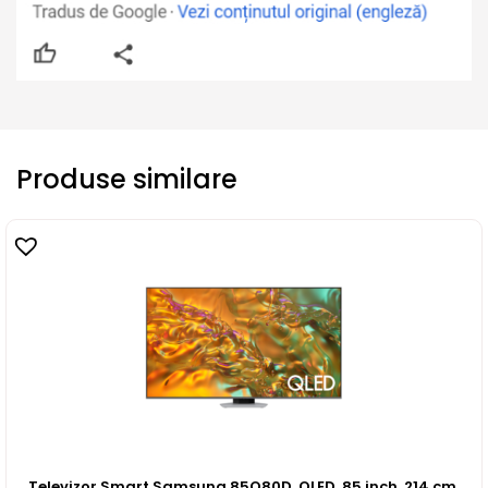
Produse similare
Televizor Smart Samsung 85Q80D, QLED, 85 inch, 214 cm,