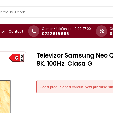
Comenzi telefonice - 9:00-17:00
Ga
noi
Contact
0722 616 665
0
Televizor Samsung Neo Q
8K, 100Hz, Clasa G
Acest produs a fost vândut.
Vezi produse sim