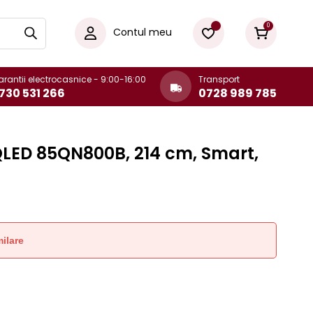
0
Contul meu
rantii electrocasnice - 9:00-16:00
Transport
730 531 266
0728 989 785
LED 85QN800B, 214 cm, Smart,
ilare