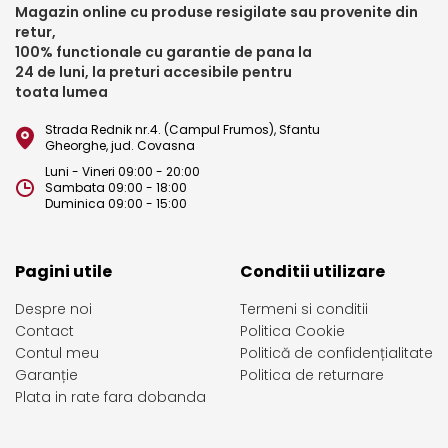
Magazin online cu produse resigilate sau provenite din
retur,
100% functionale cu garantie de pana la
24 de luni, la preturi accesibile pentru
toata lumea
Strada Rednik nr.4. (Campul Frumos), Sfantu
Gheorghe, jud. Covasna
Luni - Vineri 09:00 - 20:00
Sambata 09:00 - 18:00
Duminica 09:00 - 15:00
Pagini utile
Conditii utilizare
Despre noi
Termeni si conditii
Contact
Politica Cookie
Contul meu
Politică de confidențialitate
Garanție
Politica de returnare
Plata in rate fara dobanda