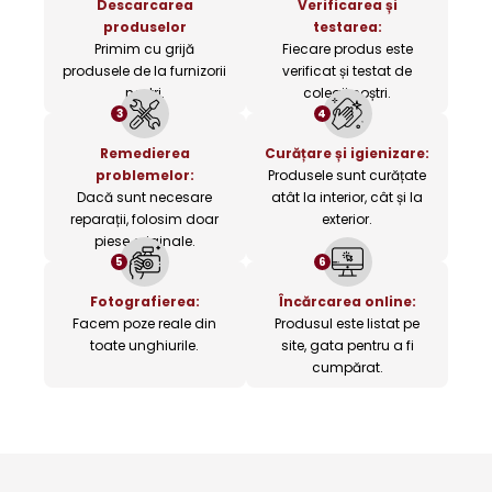
Descarcarea
Verificarea și
produselor
testarea:
Primim cu grijă
Fiecare produs este
produsele de la furnizorii
verificat și testat de
noștri.
colegii noștri.
3
4
Remedierea
Curățare și igienizare:
problemelor:
Produsele sunt curățate
Dacă sunt necesare
atât la interior, cât și la
reparații, folosim doar
exterior.
piese originale.
5
6
Fotografierea:
Încărcarea online:
Facem poze reale din
Produsul este listat pe
toate unghiurile.
site, gata pentru a fi
cumpărat.