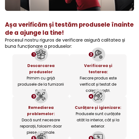
Așa verificăm și testăm produsele înainte
de a ajunge la tine!
Procesul nostru riguros de verificare asigură calitatea și
buna funcționare a produselor:
1
2
Descarcarea
Verificarea și
produselor
testarea:
Primim cu grijă
Fiecare produs este
produsele de la furnizorii
verificat și testat de
noștri.
colegii noștri.
3
4
Remedierea
Curățare și igienizare:
problemelor:
Produsele sunt curățate
Dacă sunt necesare
atât la interior, cât și la
reparații, folosim doar
exterior.
piese originale.
5
6