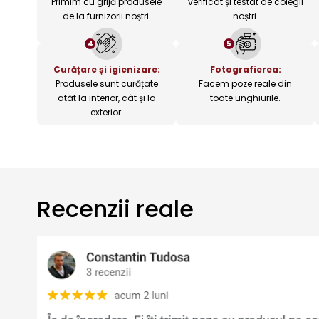
Primim cu grijă produsele
verificat și testat de colegii
de la furnizorii noștri.
noștri.
4
5
Curățare și igienizare:
Fotografierea:
Produsele sunt curățate
Facem poze reale din
atât la interior, cât și la
toate unghiurile.
exterior.
Recenzii reale