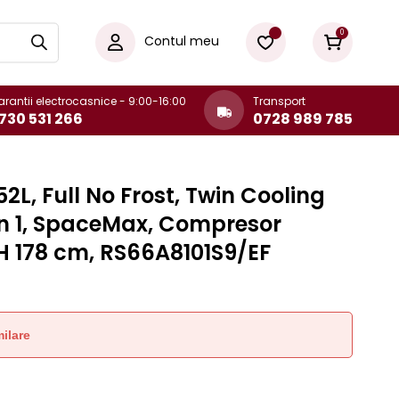
0
Contul meu
rantii electrocasnice - 9:00-16:00
Transport
730 531 266
0728 989 785
2L, Full No Frost, Twin Cooling
in 1, SpaceMax, Compresor
, H 178 cm, RS66A8101S9/EF
ilare