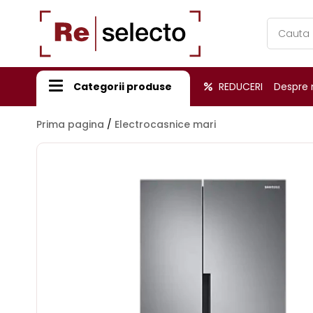
Products
search
Categorii produse
REDUCERI
Despre 
Prima pagina
/
Electrocasnice mari