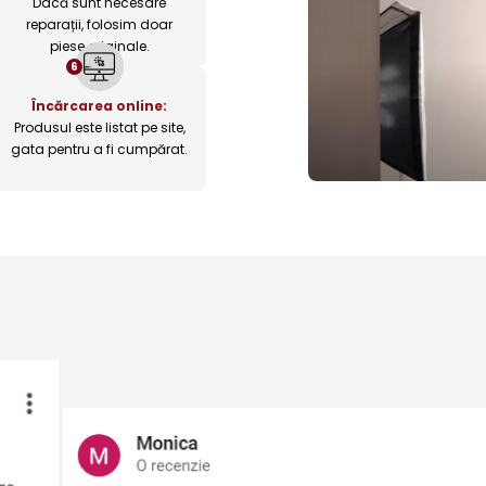
Dacă sunt necesare
reparații, folosim doar
piese originale.
6
Încărcarea online:
Produsul este listat pe site,
gata pentru a fi cumpărat.