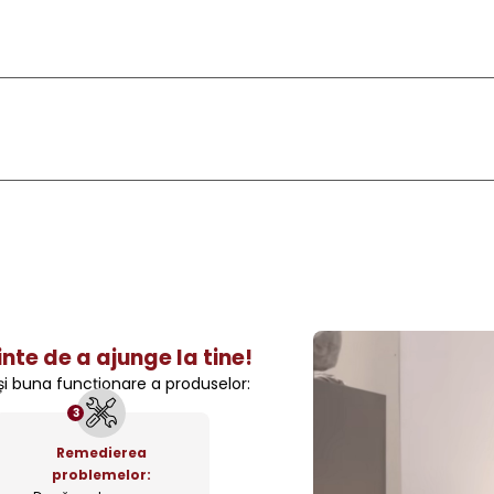
nte de a ajunge la tine!
 și buna funcționare a produselor:
3
Remedierea
problemelor: