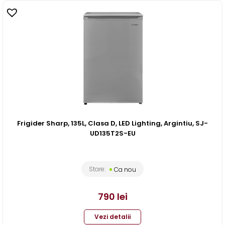
Frigider Sharp, 135L, Clasa D, LED Lighting, Argintiu, SJ-
UD135T2S-EU
Stare:
Ca nou
790
lei
Vezi detalii