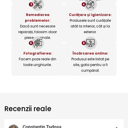
3
4
Remedierea
Curățare și igienizare:
problemelor:
Produsele sunt curățate
Dacă sunt necesare
atât la interior, cât și la
reparații, folosim doar
exterior.
piese originale.
5
6
Fotografierea:
Încărcarea online:
Facem poze reale din
Produsul este listat pe
toate unghiurile.
site, gata pentru a fi
cumpărat.
Recenzii reale