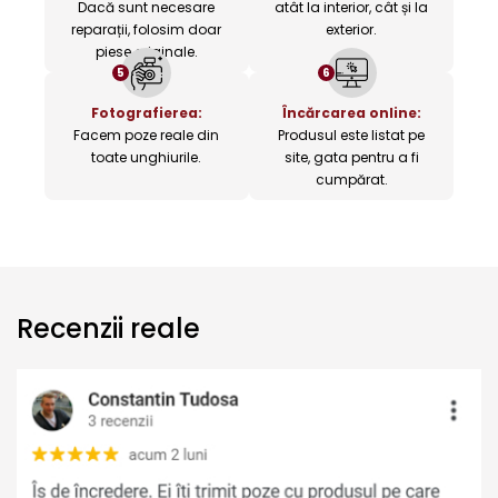
Dacă sunt necesare
atât la interior, cât și la
reparații, folosim doar
exterior.
piese originale.
5
6
Fotografierea:
Încărcarea online:
Facem poze reale din
Produsul este listat pe
toate unghiurile.
site, gata pentru a fi
cumpărat.
Recenzii reale