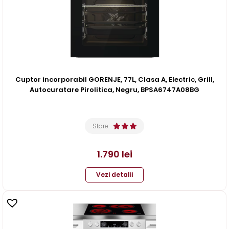
Cuptor incorporabil GORENJE, 77L, Clasa A, Electric, Grill,
Autocuratare Pirolitica, Negru, BPSA6747A08BG
Stare:
1.790
lei
Vezi detalii