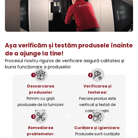
Așa verificăm și testăm produsele înainte
de a ajunge la tine!
Procesul nostru riguros de verificare asigură calitatea și
buna funcționare a produselor:
1
2
Descarcarea
Verificarea și
produselor
testarea:
Primim cu grijă
Fiecare produs este
produsele de la furnizorii
verificat și testat de
noștri.
colegii noștri.
3
4
Remedierea
Curățare și igienizare:
problemelor:
Produsele sunt curățate