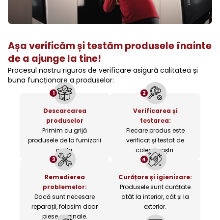
Așa verificăm și testăm produsele înainte
de a ajunge la tine!
Procesul nostru riguros de verificare asigură calitatea și
buna funcționare a produselor:
1
2
Descarcarea
Verificarea și
produselor
testarea:
Primim cu grijă
Fiecare produs este
produsele de la furnizorii
verificat și testat de
noștri.
colegii noștri.
3
4
Remedierea
Curățare și igienizare:
problemelor:
Produsele sunt curățate
Dacă sunt necesare
atât la interior, cât și la
reparații, folosim doar
exterior.
piese originale.