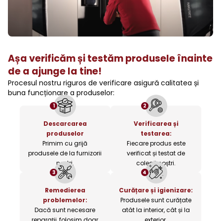
Așa verificăm și testăm produsele înainte
de a ajunge la tine!
Procesul nostru riguros de verificare asigură calitatea și
buna funcționare a produselor:
1
2
Descarcarea
Verificarea și
produselor
testarea:
Primim cu grijă
Fiecare produs este
produsele de la furnizorii
verificat și testat de
noștri.
colegii noștri.
3
4
Remedierea
Curățare și igienizare:
problemelor:
Produsele sunt curățate
Dacă sunt necesare
atât la interior, cât și la
reparații, folosim doar
exterior.