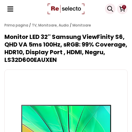
Products
0
search
Prima pagina
/
TV, Monitoare, Audio
/
Monitoare
Monitor LED 32'' Samsung ViewFinity S6,
QHD VA 5ms 100Hz, sRGB: 99% Coverage,
HDR10, Display Port , HDMI, Negru,
LS32D600EAUXEN