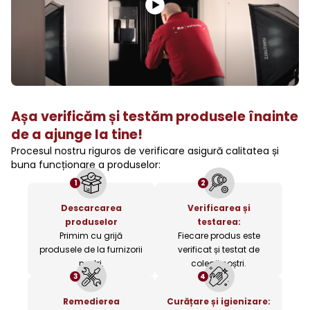
Așa verificăm și testăm produsele înainte
de a ajunge la tine!
Procesul nostru riguros de verificare asigură calitatea și
buna funcționare a produselor:
1
2
Descarcarea
Verificarea și
produselor
testarea:
Primim cu grijă
Fiecare produs este
produsele de la furnizorii
verificat și testat de
noștri.
colegii noștri.
3
4
Remedierea
Curățare și igienizare: