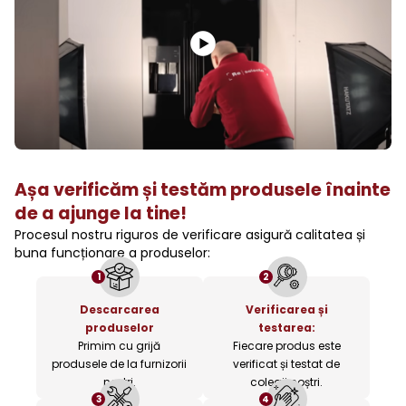
Așa verificăm și testăm produsele înainte
de a ajunge la tine!
Procesul nostru riguros de verificare asigură calitatea și
buna funcționare a produselor:
1
2
Descarcarea
Verificarea și
produselor
testarea:
Primim cu grijă
Fiecare produs este
produsele de la furnizorii
verificat și testat de
noștri.
colegii noștri.
3
4