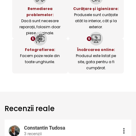
Remedierea
Curățare și igienizare:
problemelor:
Produsele sunt curățate
Dacă sunt necesare
atât la interior, cât și la
reparații, folosim doar
exterior.
piese originale.
5
6
Fotografierea:
Încărcarea online:
Facem poze reale din
Produsul este listat pe
toate unghiurile.
site, gata pentru a fi
cumpărat.
Recenzii reale