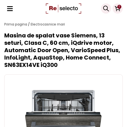
Products
0
search
Prima pagina
/
Electrocasnice mari
Masina de spalat vase Siemens, 13
seturi, Clasa C, 60 cm, iQdrive motor,
Automatic Door Open, VarioSpeed Plus,
InfoLight, AquaStop, Home Connect,
SN63EX14VE iQ300