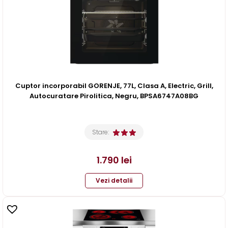
Cuptor incorporabil GORENJE, 77L, Clasa A, Electric, Grill,
Autocuratare Pirolitica, Negru, BPSA6747A08BG
Stare:
1.790
lei
Vezi detalii