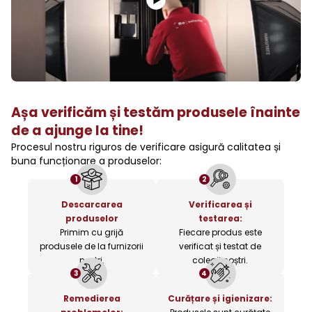
Așa verificăm și testăm produsele înainte
de a ajunge la tine!
Procesul nostru riguros de verificare asigură calitatea și
buna funcționare a produselor:
1
2
Descarcarea
Verificarea și
produselor
testarea:
Primim cu grijă
Fiecare produs este
produsele de la furnizorii
verificat și testat de
noștri.
colegii noștri.
3
4
Remedierea
Curățare și igienizare: