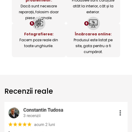
problemelor:
Produsele sunt curățate
Dacă sunt necesare
atât la interior, cât și la
reparații, folosim doar
exterior.
piese originale.
5
6
Fotografierea:
Încărcarea online:
Facem poze reale din
Produsul este listat pe
toate unghiurile.
site, gata pentru a fi
cumpărat.
Recenzii reale