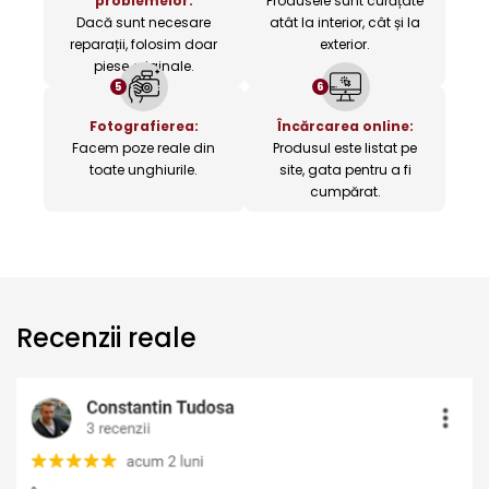
problemelor:
Produsele sunt curățate
Dacă sunt necesare
atât la interior, cât și la
reparații, folosim doar
exterior.
piese originale.
5
6
Fotografierea:
Încărcarea online:
Facem poze reale din
Produsul este listat pe
toate unghiurile.
site, gata pentru a fi
cumpărat.
Recenzii reale