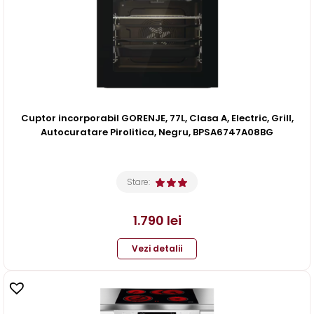
Cuptor incorporabil GORENJE, 77L, Clasa A, Electric, Grill,
Autocuratare Pirolitica, Negru, BPSA6747A08BG
Stare:
1.790
lei
Vezi detalii