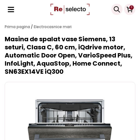
Products
0
search
Prima pagina
/
Electrocasnice mari
Masina de spalat vase Siemens, 13
seturi, Clasa C, 60 cm, iQdrive motor,
Automatic Door Open, VarioSpeed Plus,
InfoLight, AquaStop, Home Connect,
SN63EX14VE iQ300