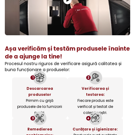
Așa verificăm și testăm produsele înainte
de a ajunge la tine!
Procesul nostru riguros de verificare asigură calitatea și
buna funcționare a produselor:
1
2
Descarcarea
Verificarea și
produselor
testarea:
Primim cu grijă
Fiecare produs este
produsele de la furnizorii
verificat și testat de
noștri.
colegii noștri.
3
4
Remedierea
Curățare și igienizare: