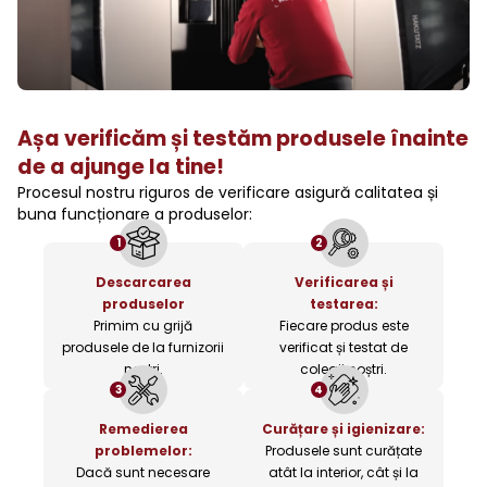
Așa verificăm și testăm produsele înainte
de a ajunge la tine!
Procesul nostru riguros de verificare asigură calitatea și
buna funcționare a produselor:
1
2
Descarcarea
Verificarea și
produselor
testarea:
Primim cu grijă
Fiecare produs este
produsele de la furnizorii
verificat și testat de
noștri.
colegii noștri.
3
4
Remedierea
Curățare și igienizare:
problemelor:
Produsele sunt curățate
Dacă sunt necesare
atât la interior, cât și la