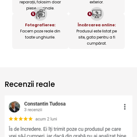
reparații, folosim doar
exterior.
piese originale.
5
6
Fotografierea:
Încărcarea online:
Facem poze reale din
Produsul este listat pe
toate unghiurile.
site, gata pentru a fi
cumpărat.
Recenzii reale