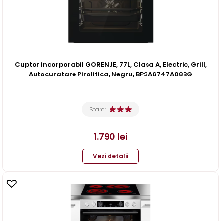
Cuptor incorporabil GORENJE, 77L, Clasa A, Electric, Grill,
Autocuratare Pirolitica, Negru, BPSA6747A08BG
Stare:
1.790
lei
Vezi detalii