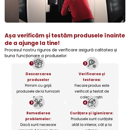
Așa verificăm și testăm produsele înainte
de a ajunge la tine!
Procesul nostru riguros de verificare asigură calitatea și
buna funcționare a produselor:
1
2
Descarcarea
Verificarea și
produselor
testarea:
Primim cu grijă
Fiecare produs este
produsele de la furnizorii
verificat și testat de
noștri.
colegii noștri.
3
4
Remedierea
Curățare și igienizare:
problemelor:
Produsele sunt curățate
Dacă sunt necesare
atât la interior, cât și la