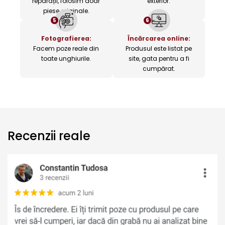
reparații, folosim doar
exterior.
piese originale.
5
6
Fotografierea:
Încărcarea online:
Facem poze reale din
Produsul este listat pe
toate unghiurile.
site, gata pentru a fi
cumpărat.
Recenzii reale