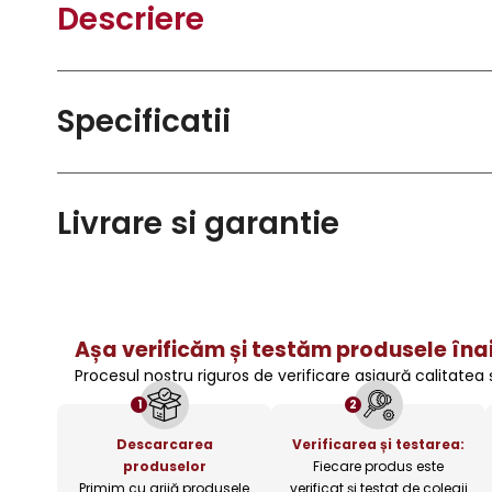
Descriere
Specificatii
Livrare si garantie
Așa verificăm și testăm produsele înai
Procesul nostru riguros de verificare asigură calitatea
1
2
Descarcarea
Verificarea și testarea:
produselor
Fiecare produs este
Primim cu grijă produsele
verificat și testat de colegii