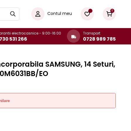
0
Contul meu
rantii electrocasnice - 9:00-16:00
Transport
730 531 266
0728 989 785
ncorporabila SAMSUNG, 14 Seturi,
60M6031BB/EO
ilare