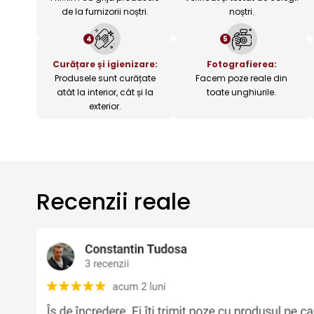
de la furnizorii noștri.
noștri.
4
5
Curățare și igienizare:
Fotografierea:
Produsele sunt curățate
Facem poze reale din
atât la interior, cât și la
toate unghiurile.
exterior.
Recenzii reale