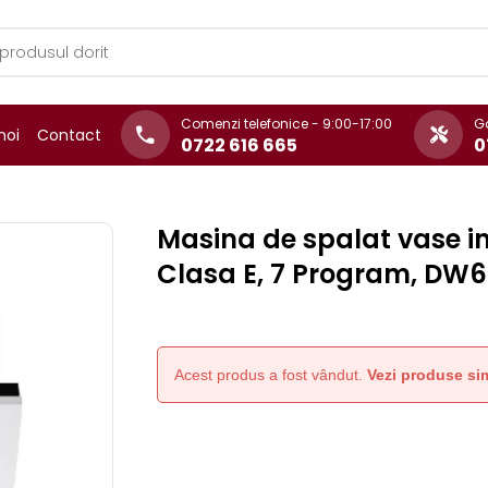
Comenzi telefonice - 9:00-17:00
Ga
noi
Contact
0722 616 665
0
Masina de spalat vase i
Clasa E, 7 Program, DW
Acest produs a fost vândut.
Vezi produse sim