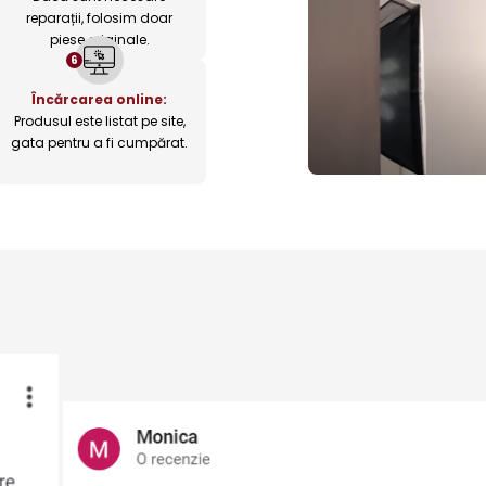
reparații, folosim doar
piese originale.
6
Încărcarea online:
Produsul este listat pe site,
gata pentru a fi cumpărat.