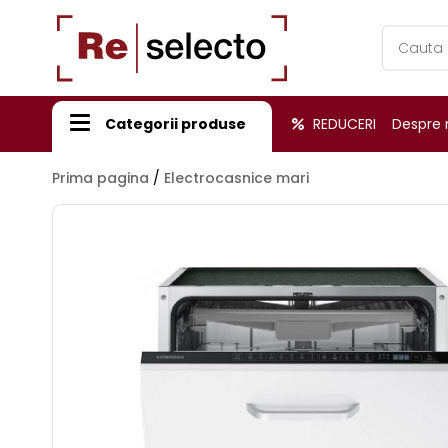
Products
search
Categorii produse
REDUCERI
Despre 
Prima pagina
/
Electrocasnice mari