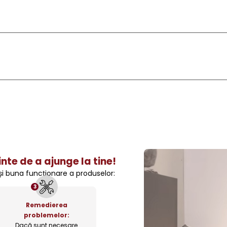
nte de a ajunge la tine!
 și buna funcționare a produselor:
3
Remedierea
problemelor:
Dacă sunt necesare