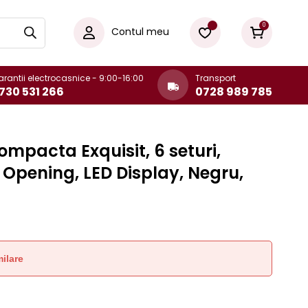
0
Contul meu
rantii electrocasnice - 9:00-16:00
Transport
730 531 266
0728 989 785
mpacta Exquisit, 6 seturi,
Opening, LED Display, Negru,
ilare