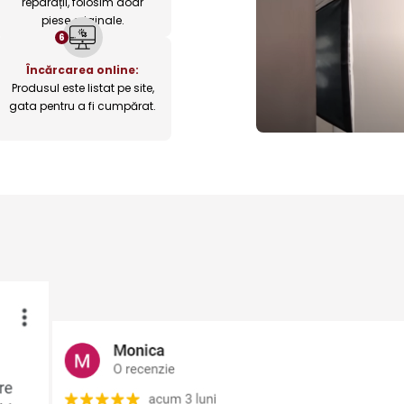
reparații, folosim doar
piese originale.
6
Încărcarea online:
Produsul este listat pe site,
gata pentru a fi cumpărat.