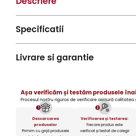
Descriere
Specificatii
Livrare si garantie
Așa verificăm și testăm produsele înai
Procesul nostru riguros de verificare asigură calitatea
1
2
Descarcarea
Verificarea și testarea:
produselor
Fiecare produs este
Primim cu grijă produsele
verificat și testat de colegii