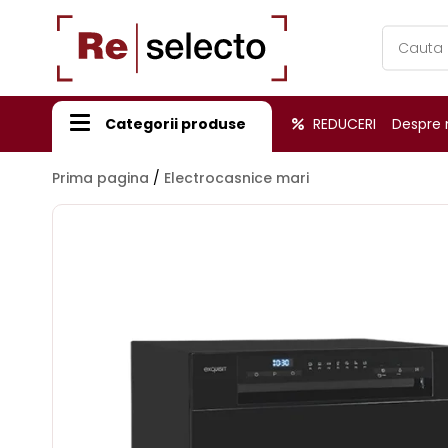
Products
search
Categorii produse
REDUCERI
Despre 
Prima pagina
/
Electrocasnice mari