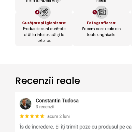
de la furnizorii noștri.
noștri.
4
5
Curățare și igienizare:
Fotografierea:
Produsele sunt curățate
Facem poze reale din
atât la interior, cât și la
toate unghiurile.
exterior.
Recenzii reale