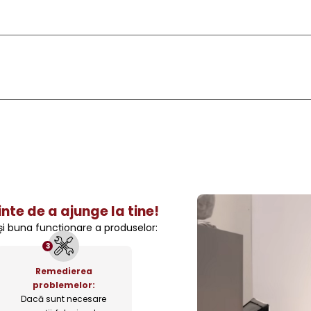
nte de a ajunge la tine!
 și buna funcționare a produselor:
3
Remedierea
problemelor:
Dacă sunt necesare