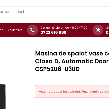
Comenzi telefonice - 9:00-17:00
Ga
noi
Contact
0722 616 665
0
Masina de spalat vase co
Clasa D, Automatic Door 
GSP5206-030D
Acest produs a fost vândut.
Vezi produse sim