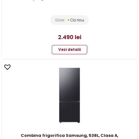
Stare:
Ca nou
2.490
lei
Vezi detalii
Combina frigorifica Samsung, 538L, Clasa A,