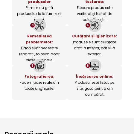
produselor
testarea:
Primim cu grijă
Fiecare produs este
produsele de la furnizorii
verificat și testat de
noștri.
colegii noștri.
3
4
Remedierea
Curățare și igienizare:
problemelor:
Produsele sunt curățate
Dacă sunt necesare
atât la interior, cât și la
reparații, folosim doar
exterior.
piese originale.
5
6
Fotografierea:
Încărcarea online:
Facem poze reale din
Produsul este listat pe
toate unghiurile.
site, gata pentru a fi
cumpărat.