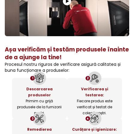
Așa verificăm și testăm produsele înainte
de a ajunge la tine!
Procesul nostru riguros de verificare asigură calitatea și
buna funcționare a produselor:
1
2
Descarcarea
Verificarea și
produselor
testarea:
Primim cu grijă
Fiecare produs este
produsele de la furnizorii
verificat și testat de
noștri.
colegii noștri.
3
4
Remedierea
Curățare și igienizare: