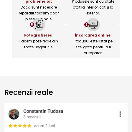
problemelor:
Produsele sunt curățate
Dacă sunt necesare
atât la interior, cât și la
reparații, folosim doar
exterior.
piese originale.
5
6
Fotografierea:
Încărcarea online:
Facem poze reale din
Produsul este listat pe
toate unghiurile.
site, gata pentru a fi
cumpărat.
Recenzii reale