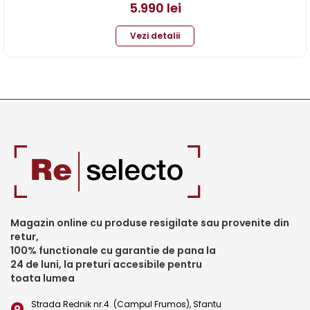
5.990
lei
Vezi detalii
Magazin online cu produse resigilate sau provenite din
retur,
100% functionale cu garantie de pana la
24 de luni, la preturi accesibile pentru
toata lumea
Strada Rednik nr.4. (Campul Frumos), Sfantu