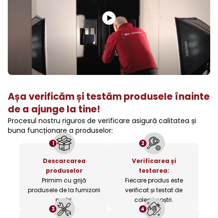
Așa verificăm și testăm produsele înainte
de a ajunge la tine!
Procesul nostru riguros de verificare asigură calitatea și
buna funcționare a produselor:
1
2
Descarcarea
Verificarea și
produselor
testarea:
Primim cu grijă
Fiecare produs este
produsele de la furnizorii
verificat și testat de
noștri.
colegii noștri.
3
4