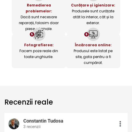
Remedierea
Curățare și igienizare:
problemelor:
Produsele sunt curățate
Dacă sunt necesare
atât la interior, cât și la
reparații, folosim doar
exterior.
piese originale.
5
6
Fotografierea:
Încărcarea online:
Facem poze reale din
Produsul este listat pe
toate unghiurile.
site, gata pentru a fi
cumpărat.
Recenzii reale