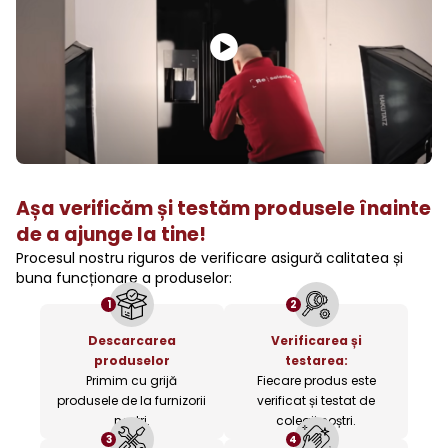
Așa verificăm și testăm produsele înainte
de a ajunge la tine!
Procesul nostru riguros de verificare asigură calitatea și
buna funcționare a produselor:
1
2
Descarcarea
Verificarea și
produselor
testarea:
Primim cu grijă
Fiecare produs este
produsele de la furnizorii
verificat și testat de
noștri.
colegii noștri.
3
4