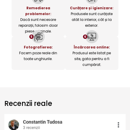
Remedierea
Curățare și igienizare:
problemelor:
Produsele sunt curățate
Dacă sunt necesare
atât la interior, cât și la
reparații, folosim doar
exterior.
piese originale.
5
6
Fotografierea:
Încărcarea online:
Facem poze reale din
Produsul este listat pe
toate unghiurile.
site, gata pentru a fi
cumpărat.
Recenzii reale