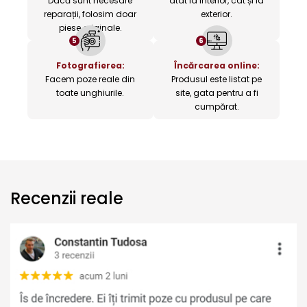
Dacă sunt necesare
atât la interior, cât și la
reparații, folosim doar
exterior.
piese originale.
5
6
Fotografierea:
Încărcarea online:
Facem poze reale din
Produsul este listat pe
toate unghiurile.
site, gata pentru a fi
cumpărat.
Recenzii reale