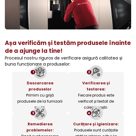
Așa verificăm și testăm produsele înainte
de a ajunge la tine!
Procesul nostru riguros de verificare asigură calitatea și
buna funcționare a produselor:
1
2
Descarcarea
Verificarea și
produselor
testarea:
Primim cu grijă
Fiecare produs este
produsele de la furnizorii
verificat și testat de
noștri.
colegii noștri.
3
4
Remedierea
Curățare și igienizare:
problemelor:
Produsele sunt curățate