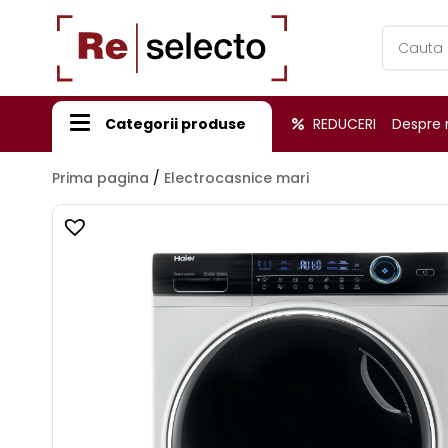
Products
search
Categorii produse
REDUCERI
Despre 
Prima pagina
/
Electrocasnice mari