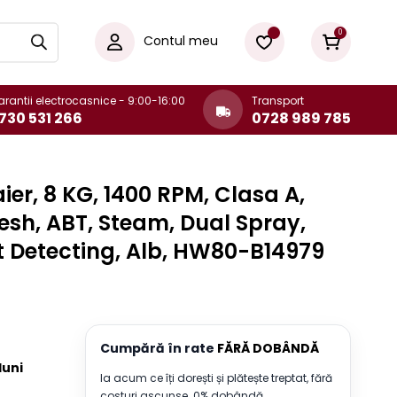
0
Contul meu
rantii electrocasnice - 9:00-16:00
Transport
730 531 266
0728 989 785
ier, 8 KG, 1400 RPM, Clasa A,
resh, ABT, Steam, Dual Spray,
t Detecting, Alb, HW80-B14979
Cumpără în rate
FĂRĂ DOBÂNDĂ
 luni
Ia acum ce îți dorești și plătește treptat, fără
costuri ascunse. 0% dobândă.