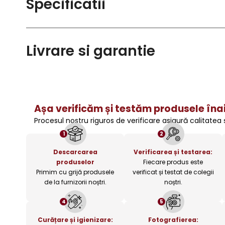
Specificatii
Livrare si garantie
Așa verificăm și testăm produsele înai
Procesul nostru riguros de verificare asigură calitatea
1
2
Descarcarea
Verificarea și testarea:
produselor
Fiecare produs este
Primim cu grijă produsele
verificat și testat de colegii
de la furnizorii noștri.
noștri.
4
5
Curățare și igienizare:
Fotografierea: