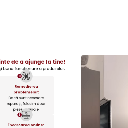
nte de a ajunge la tine!
 și buna funcționare a produselor:
3
Remedierea
problemelor:
Dacă sunt necesare
reparații, folosim doar
piese originale.
6
Încărcarea online: