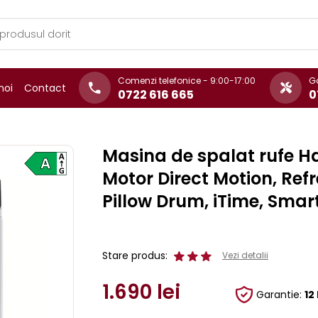
Comenzi telefonice - 9:00-17:00
Ga
noi
Contact
0722 616 665
0
Masina de spalat rufe Ha
Motor Direct Motion, Ref
Pillow Drum, iTime, Smar
Stare produs:
Vezi detalii
1.690
lei
Garantie:
12