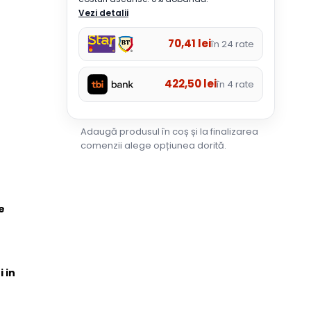
Vezi detalii
70,41
lei
în 24 rate
422,50
lei
în 4 rate
Adaugă produsul în coș și la finalizarea
comenzii alege opțiunea dorită.
e
i in