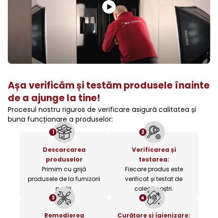
Așa verificăm și testăm produsele înainte
de a ajunge la tine!
Procesul nostru riguros de verificare asigură calitatea și
buna funcționare a produselor:
1
2
Descarcarea
Verificarea și
produselor
testarea:
Primim cu grijă
Fiecare produs este
produsele de la furnizorii
verificat și testat de
noștri.
colegii noștri.
3
4
Remedierea
Curățare și igienizare: