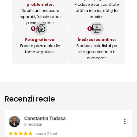
problemelor:
Produsele sunt curățate
Dacă sunt necesare
atât la interior, cât și la
reparații, folosim doar
exterior.
piese originale.
5
6
Fotografierea:
Încărcarea online:
Facem poze reale din
Produsul este listat pe
toate unghiurile.
site, gata pentru a fi
cumpărat.
Recenzii reale