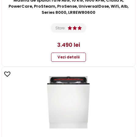
Masina de spalat rufe AEG, 10 KG, 1600 RPM, Clasa A,
PowerCare, ProSteam, ProSense, UniversalDose, Wifi, Alb,
Series 8000, LR8EW80600
Stare:
3.490
lei
Vezi detalii