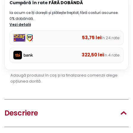
Cumpără în rate
FĂRĂ DOBÂNDĂ
Ia acum ce îți dorești și plătește treptat, fără costuri ascunse.
0% dobândă.
Vezi detalii
53,75
lei
în 24 rate
322,50
lei
în 4 rate
Adaugă produsul în coș și la finalizarea comenzii alege
opțiunea dorită.
Descriere