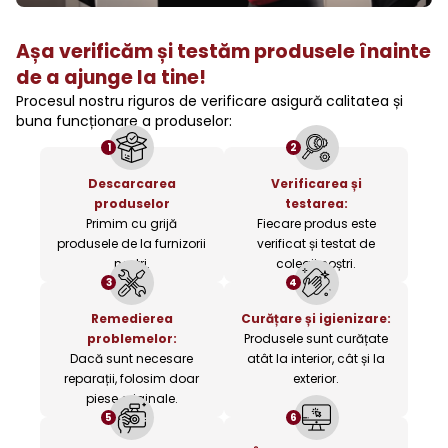
Așa verificăm și testăm produsele înainte
de a ajunge la tine!
Procesul nostru riguros de verificare asigură calitatea și
buna funcționare a produselor:
1
2
Descarcarea
Verificarea și
produselor
testarea:
Primim cu grijă
Fiecare produs este
produsele de la furnizorii
verificat și testat de
noștri.
colegii noștri.
3
4
Remedierea
Curățare și igienizare:
problemelor:
Produsele sunt curățate
Dacă sunt necesare
atât la interior, cât și la
reparații, folosim doar
exterior.
piese originale.
5
6