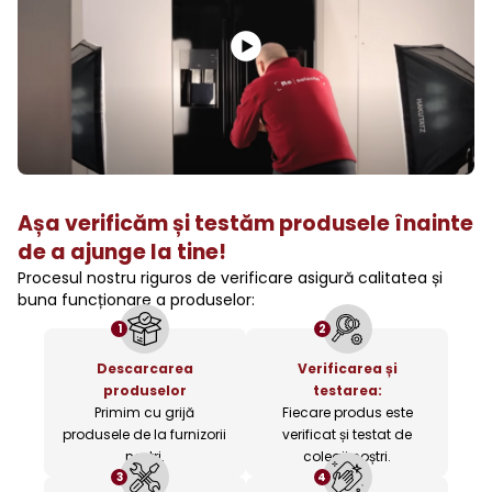
Așa verificăm și testăm produsele înainte
de a ajunge la tine!
Procesul nostru riguros de verificare asigură calitatea și
buna funcționare a produselor:
1
2
Descarcarea
Verificarea și
produselor
testarea:
Primim cu grijă
Fiecare produs este
produsele de la furnizorii
verificat și testat de
noștri.
colegii noștri.
3
4