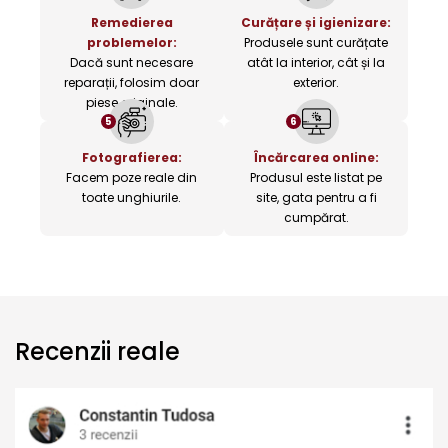
Remedierea
Curățare și igienizare:
problemelor:
Produsele sunt curățate
Dacă sunt necesare
atât la interior, cât și la
reparații, folosim doar
exterior.
piese originale.
5
6
Fotografierea:
Încărcarea online:
Facem poze reale din
Produsul este listat pe
toate unghiurile.
site, gata pentru a fi
cumpărat.
Recenzii reale