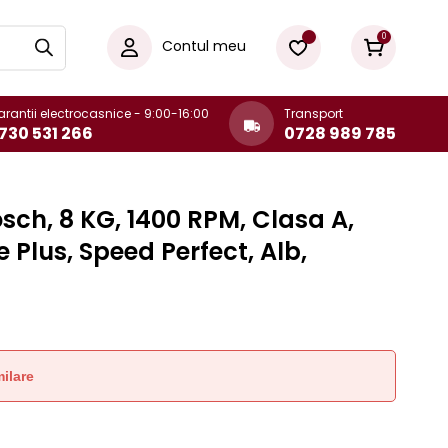
0
Contul meu
rantii electrocasnice - 9:00-16:00
Transport
730 531 266
0728 989 785
sch, 8 KG, 1400 RPM, Clasa A,
e Plus, Speed Perfect, Alb,
ilare