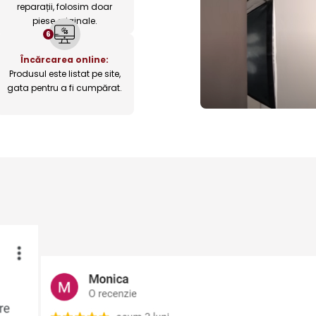
reparații, folosim doar
piese originale.
6
Încărcarea online:
Produsul este listat pe site,
gata pentru a fi cumpărat.