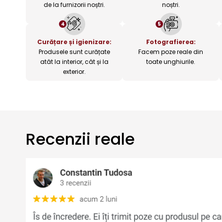
de la furnizorii noștri.
noștri.
4
5
Curățare și igienizare:
Fotografierea:
Produsele sunt curățate
Facem poze reale din
atât la interior, cât și la
toate unghiurile.
exterior.
Recenzii reale