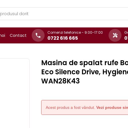
Comenzi telefonice - 9:00-17:00
Ga
noi
Contact
0722 616 665
0
Masina de spalat rufe Bo
Eco Silence Drive, Hygien
WAN28K43
Acest produs a fost vândut.
Vezi produse sim