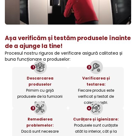
Așa verificăm și testăm produsele înainte
de a ajunge la tine!
Procesul nostru riguros de verificare asigură calitatea și
buna funcționare a produselor:
1
2
Descarcarea
Verificarea și
produselor
testarea:
Primim cu grijă
Fiecare produs este
produsele de la furnizorii
verificat și testat de
noștri.
colegii noștri.
3
4
Remedierea
Curățare și igienizare:
problemelor:
Produsele sunt curățate
Dacă sunt necesare
atât la interior, cât și la